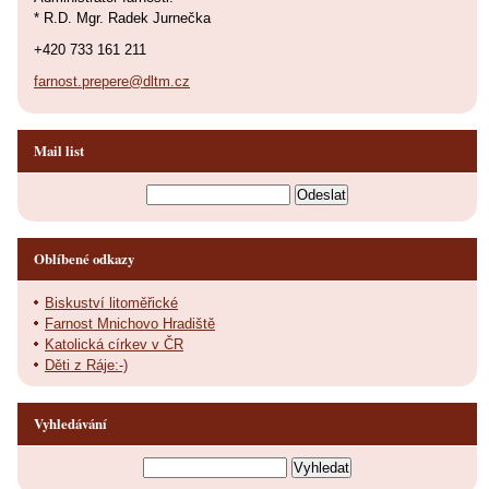
* R.D. Mgr. Radek Jurnečka
+420 733 161 211
farnost.prepere@dltm.cz
Mail list
Oblíbené odkazy
Biskuství litoměřické
Farnost Mnichovo Hradiště
Katolická církev v ČR
Děti z Ráje:-)
Vyhledávání