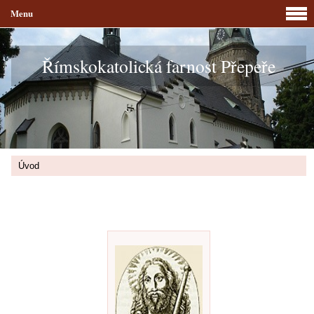
Menu
Římskokatolická farnost Přepeře
Úvod