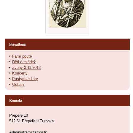
Fotoalbum
Farní poutě
Děti a mládež
Zvony 3.11.2012
Koncerty
Pastyrske listy
Ostatni
Kontakt
Přepeře 10
512 61 Přepeře u Turnova
Administrátor farnosti: